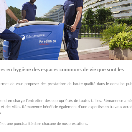
es en hygiène des espaces communs de vie que sont les
rmet de vous proposer des prestations de haute qualité dans le domaine pub
end en charge l’entretien des copropriétés de toutes tailles. Rémanence amél
s et des villas. Rémanence bénéficie également d’une expertise en travaux acro
x.
é et une ponctualité dans chacune de nos prestations.