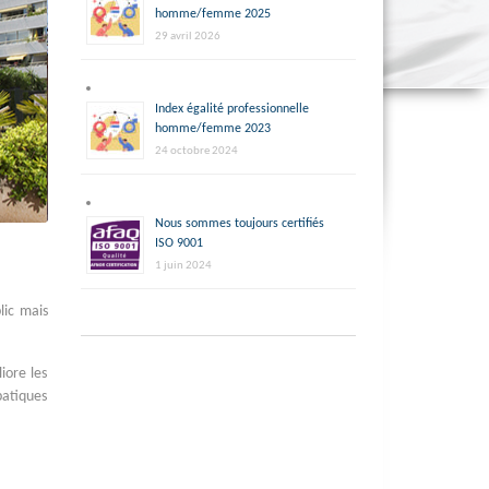
homme/femme 2025
29 avril 2026
Index égalité professionnelle
homme/femme 2023
24 octobre 2024
Nous sommes toujours certifiés
ISO 9001
1 juin 2024
lic mais
iore les
batiques